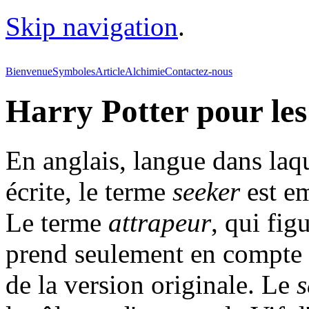
Skip navigation
.
Bienvenue
Symboles
Article
Alchimie
Contactez-nous
Harry Potter pour le
En anglais, langue dans laqu
écrite, le terme
seeker
est e
Le terme
attrapeur
, qui fig
prend seulement en compte 
de la version originale. Le
s