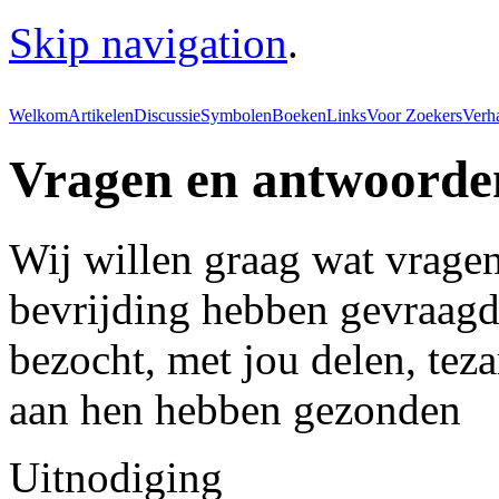
Skip navigation
.
Welkom
Artikelen
Discussie
Symbolen
Boeken
Links
Voor Zoekers
Verh
Vragen en antwoorde
Wij willen graag wat vragen
bevrijding hebben gevraagd
bezocht, met jou delen, te
aan hen hebben gezonden
Uitnodiging