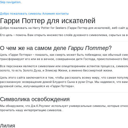
Skip navigation
.
Добро пожаловать
символы
Алхимия
контакты
Гарри Поттер для искателей
Добро пожаловать на Harry Potter for Seekers (Гарри Поттер для искателей), веб-сайт
Его цель – помочь Вам открыть множество слоёв духовного символизма, скрытых за в
О чем же на самом деле
Гарри Поттер
?
Цель
«Гарри Поттера»
– показать, как смерть может быть побеждена; как обычный см
трансформирует его или ее в вечное, совершенное дитя Господа, преисполненного бе
Все персонажи являются символами или олицетворением аспектов процесса, символи
золото, то есть Золото Духа, и Эликсир Жизни, а именно бессмертной жизни.
Цель этого сайта заключается в том, чтобы рассказать всему миру, что самая попул
рассказанную: возвращение домой Блудного Сына в руки Отца. Мы надеемся, что вам 
духовной силы, излучающейся из
«Гарри Поттера»
.
Символика освобождения
Мы обнаружили, что Дж.К.Роулинг использует универсальные символы, которые относ
прочитать нашу интерпритацию символов.
Лилия