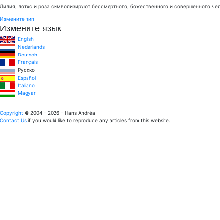
Лилия, лотос и роза символизируют бессмертного, божественного и совершенного че
Измените тип
Измените язык
English
Nederlands
Deutsch
Français
Pусско
Español
Italiano
Magyar
Copyright
© 2004 - 2026 - Hans Andréa
Contact Us
if you would like to reproduce any articles from this website.